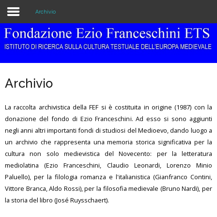
Archivio
Home
Istituzione
Archivio
Biblioteca e Archivio
La raccolta archivistica della FEF si è costituita in origine (1987) con la
Ricerca
donazione del fondo di Ezio Franceschini. Ad esso si sono aggiunti
negli anni altri importanti fondi di studiosi del Medioevo, dando luogo a
Pubblicazioni
un archivio che rappresenta una memoria storica significativa per la
Formazione
cultura non solo medievistica del Novecento: per la letteratura
mediolatina (Ezio Franceschini, Claudio Leonardi, Lorenzo Minio
Eventi
Paluello), per la filologia romanza e l'italianistica (Gianfranco Contini,
Vittore Branca, Aldo Rossi), per la filosofia medievale (Bruno Nardi), per
la storia del libro (José Ruysschaert).