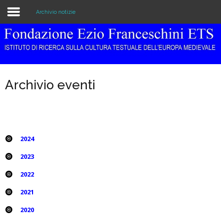
Archivio notizie
Home
Istituzione
Archivio eventi
Biblioteca e Archivio
Ricerca
Pubblicazioni
2024
Formazione
2023
2022
Eventi
2021
2020