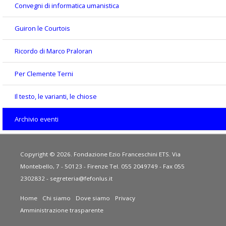
Convegni di informatica umanistica
Guiron le Courtois
Ricordo di Marco Praloran
Per Clemente Terni
Il testo, le varianti, le chiose
Archivio eventi
Copyright © 2026. Fondazione Ezio Franceschini ETS. Via
Montebello, 7 - 50123 - Firenze Tel. 055 2049749 - Fax 055
2302832 -
segreteria@fefonlus.it
Home
Chi siamo
Dove siamo
Privacy
Amministrazione trasparente