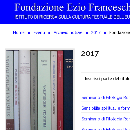
Home
Home
Eventi
Archivio notizie
2017
Fondazione
Istituzione
2017
Biblioteca e Archivio
Ricerca
Inserisci parte del titolo
Pubblicazioni
Formazione
Seminario di Filologia R
Eventi
Sensibilità spirituali e fo
Seminario di Filologia R
Seminario di Filologia R