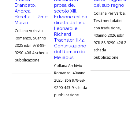
Brancato,
prosa del
del suo regno
Co
Andrea
secolo XIII.
Collana Per Verba.
Ar
Beretta. II. Rime
Edizione critica
Testi mediolatini
20
Morali
diretta da Lino
con traduzione,
Leonardi e
92
Collana Archivio
Richard
40anno 2026 isbn
pu
Romanzo, 50anno
Trachsler. III/2.
978-88-9290-426-2
2025 isbn 978-88-
Continuazione
scheda
del Roman de
9290-406-4 scheda
Meliadus
pubblicazione
pubblicazione
Collana Archivio
Romanzo, 49anno
2025 isbn 978-88-
9290-443-9 scheda
pubblicazione