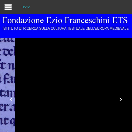
Home
Home
The
Institution
Library
&
Archive
Research
Publications
s - Come
- 11
Education
Events