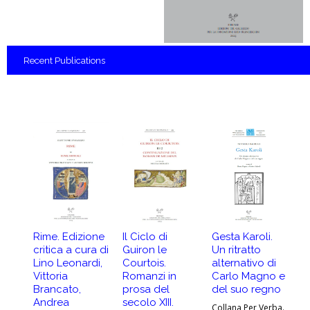
Recent
Publications
Rime. Edizione
Il Ciclo di
Gesta Karoli.
At
critica a cura di
Guiron le
Un ritratto
G
Lino Leonardi,
Courtois.
alternativo di
A
Vittoria
Romanzi in
Carlo Magno e
-
Brancato,
prosa del
del suo regno
Co
Andrea
secolo XIII.
Collana Per Verba.