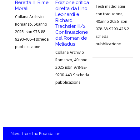
Ar
Beretta. II. Rime
Edizione critica
Testi mediolatini
20
Morali
diretta da Lino
con traduzione,
Leonardi e
92
Collana Archivio
Richard
40anno 2026 isbn
pu
Romanzo, 50anno
Trachsler. III/2.
978-88-9290-426-2
2025 isbn 978-88-
Continuazione
scheda
del Roman de
9290-406-4 scheda
Meliadus
pubblicazione
pubblicazione
Collana Archivio
Romanzo, 49anno
2025 isbn 978-88-
9290-443-9 scheda
pubblicazione
News
from the Foundation