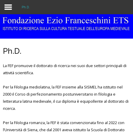
Ph.D.
Home
The Institution
Ph.D.
Library & Archive
La FEF promuove il dottorato di ricerca nei suoi due settori principali di
Research
attività scientifica.
Publications
Per la Filologia mediolatina, la FEF insieme alla SISMEL ha istituito nel
Education
2000 il Corso di perfezionamento postuniversitario in filologia e
letteratura latina medievale, il cui diploma è equipollente al dottorato di
Events
ricerca.
Per la Filologia romanza, la FEF è stata convenzionata fino al 2022 con
l’Università di Siena, che dal 2001 aveva istituito la Scuola di Dottorato