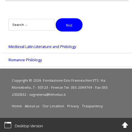
Search
find
Medieval Latin Literature and Philology
Romance Philology
Copyright © 2026. Fondazione Ezio Franceschini ETS. Via
Montebello, 7 - 50123 - Firenze Tel. 055 2049749 - Fax 055
2302832 -
segreteria@fefonlus.it
Home
About us
Our Location
Privacy
Trasparency
Desktop Version