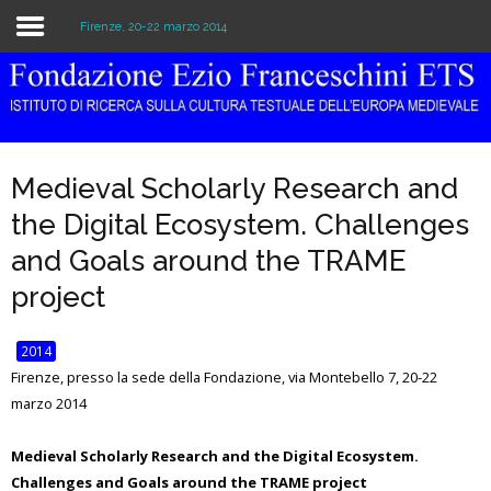
Firenze, 20-22 marzo 2014
Home
Istituzione
Medieval Scholarly Research and
Biblioteca e Archivio
the Digital Ecosystem. Challenges
Ricerca
and Goals around the TRAME
project
Pubblicazioni
Formazione
2014
Firenze, presso la sede della Fondazione, via Montebello 7, 20-22
Eventi
marzo 2014
Medieval Scholarly Research and the Digital Ecosystem.
Challenges and Goals around the TRAME project