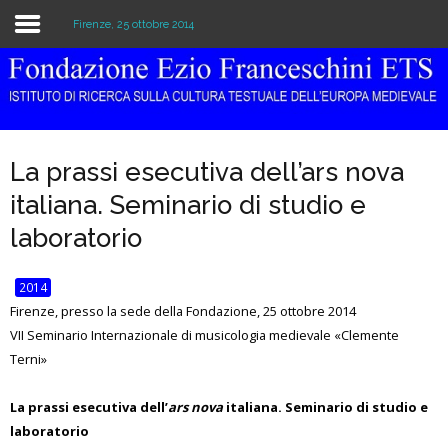
Firenze, 25 ottobre 2014
Home
Istituzione
La prassi esecutiva dell’ars nova
Biblioteca e Archivio
italiana. Seminario di studio e
Ricerca
laboratorio
Pubblicazioni
2014
Firenze, presso la sede della Fondazione, 25 ottobre 2014
Formazione
VII Seminario Internazionale di musicologia medievale «Clemente
Terni»
Eventi
La prassi esecutiva dell’
ars nova
italiana. Seminario di studio e
laboratorio