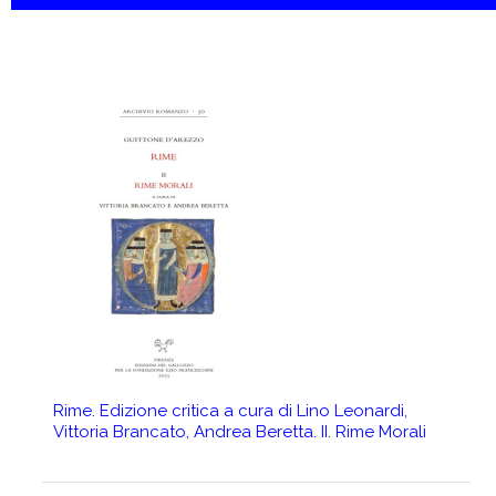
Rime. Edizione critica a cura di Lino Leonardi,
I
Vittoria Brancato, Andrea Beretta. II. Rime Morali
s
e
d