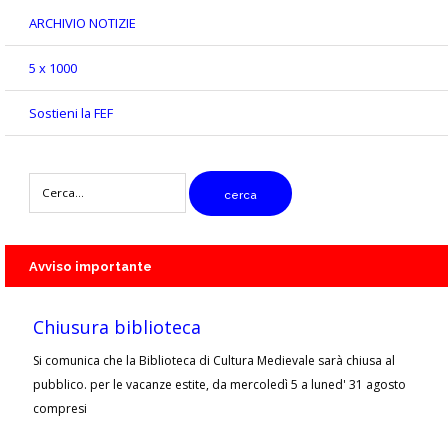
ARCHIVIO NOTIZIE
5 x 1000
Sostieni la FEF
digitare
cerca
il
testo
da
cercare
Avviso
importante
Chiusura biblioteca
Si comunica che la Biblioteca di Cultura Medievale sarà chiusa al
pubblico. per le vacanze estite, da mercoledì 5 a luned' 31 agosto
compresi