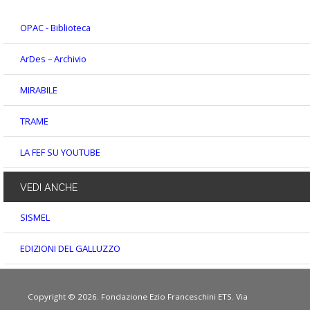
OPAC - Biblioteca
ArDes – Archivio
MIRABILE
TRAME
LA FEF SU YOUTUBE
VEDI
ANCHE
SISMEL
EDIZIONI DEL GALLUZZO
Copyright © 2026. Fondazione Ezio Franceschini ETS. Via