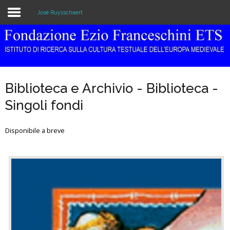
José Ruysschaert
Home
Istituzione
Biblioteca e Archivio - Biblioteca -
Biblioteca e Archivio
Singoli fondi
Ricerca
Disponibile a breve
Pubblicazioni
Formazione
Eventi