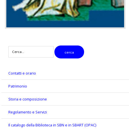
digitare
cerca
il
testo
da
cercare
Contatti e orario
Patrimonio
Storia e composizione
Regolamento e Servizi
Il catalogo della Biblioteca in SBN e in SBART (OPAC)