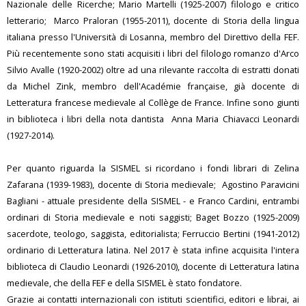
Nazionale delle Ricerche; Mario Martelli (1925-2007) filologo e critico
letterario; Marco Praloran (1955-2011), docente di Storia della lingua
italiana presso l'Università di Losanna, membro del Direttivo della FEF.
Più recentemente sono stati acquisiti i libri del filologo romanzo d'Arco
Silvio Avalle (1920-2002) oltre ad una rilevante raccolta di estratti donati
da Michel Zink, membro dell'Académie française, già docente di
Letteratura francese medievale al Collège de France. Infine sono giunti
in biblioteca i libri della nota dantista Anna Maria Chiavacci Leonardi
(1927-2014).
Per quanto riguarda la SISMEL si ricordano i fondi librari di Zelina
Zafarana (1939-1983), docente di Storia medievale; Agostino Paravicini
Bagliani - attuale presidente della SISMEL - e Franco Cardini, entrambi
ordinari di Storia medievale e noti saggisti; Baget Bozzo (1925-2009)
sacerdote, teologo, saggista, editorialista; Ferruccio Bertini (1941-2012)
ordinario di Letteratura latina. Nel 2017 è stata infine acquisita l'intera
biblioteca di Claudio Leonardi (1926-2010), docente di Letteratura latina
medievale, che della FEF e della SISMEL è stato fondatore.
Grazie ai contatti internazionali con istituti scientifici, editori e librai, ai