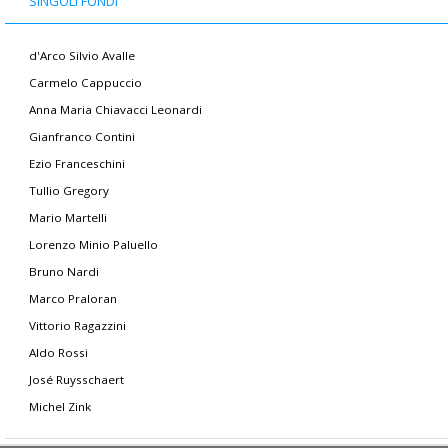
SINGOLI FONDI
d'Arco Silvio Avalle
Carmelo Cappuccio
Anna Maria Chiavacci Leonardi
Gianfranco Contini
Ezio Franceschini
Tullio Gregory
Mario Martelli
Lorenzo Minio Paluello
Bruno Nardi
Marco Praloran
Vittorio Ragazzini
Aldo Rossi
José Ruysschaert
Michel Zink