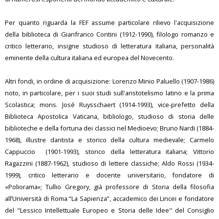
Per quanto riguarda la FEF assume particolare rilievo l'acquisizione
della biblioteca di Gianfranco Contini (1912-1990), filologo romanzo e
critico letterario, insigne studioso di letteratura italiana, personalità
eminente della cultura italiana ed europea del Novecento.
Altri fondi, in ordine di acquisizione: Lorenzo Minio Paluello (1907-1986)
noto, in particolare, per i suoi studi sull'aristotelismo latino e la prima
Scolastica; mons. José Ruysschaert (1914-1993), vice-prefetto della
Biblioteca Apostolica Vaticana, bibliologo, studioso di storia delle
biblioteche e della fortuna dei classici nel Medioevo; Bruno Nardi (1884-
1968), illustre dantista e storico della cultura medievale; Carmelo
Cappuccio (1901-1993), storico della letteratura italiana; Vittorio
Ragazzini (1887-1962), studioso di lettere classiche; Aldo Rossi (1934-
1999), critico letterario e docente universitario, fondatore di
«Poliorama»; Tullio Gregory, già professore di Storia della filosofia
all’Università di Roma “La Sapienza”, accademico dei Lincei e fondatore
del "Lessico Intellettuale Europeo e Storia delle Idee" del Consiglio