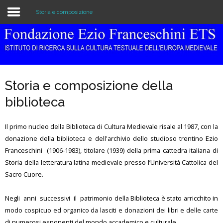
Storia e composizione
Home
Istituzione
Storia e composizione della
Biblioteca e Archivio
biblioteca
Ricerca
Il primo nucleo della Biblioteca di Cultura Medievale risale al 1987, con la
Pubblicazioni
donazione della biblioteca e dell'archivio dello studioso trentino Ezio
Franceschini (1906-1983), titolare (1939) della prima cattedra italiana di
Formazione
Storia della letteratura latina medievale presso l’Università Cattolica del
Sacro Cuore.
Eventi
Negli anni successivi il patrimonio della Biblioteca è stato arricchito in
modo cospicuo ed organico da lasciti e donazioni dei libri e delle carte
di numerosi esponenti del mondo accademico e culturale.