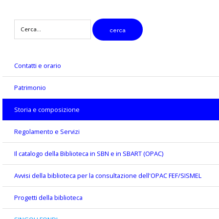
digitare
cerca
il
testo
da
cercare
Contatti e orario
Patrimonio
Storia e composizione
Regolamento e Servizi
Il catalogo della Biblioteca in SBN e in SBART (OPAC)
Avvisi della biblioteca per la consultazione dell'OPAC FEF/SISMEL
Progetti della biblioteca