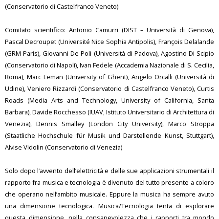
(Conservatorio di Castelfranco Veneto)
Comitato scientifico: Antonio Camurri (DIST – Università di Genova),
Pascal Decroupet (Université Nice Sophia Antipolis), François Delalande
(GRM Paris), Giovanni De Poli (Università di Padova), Agostino Di Scipio
(Conservatorio di Napoli), Ivan Fedele (Accademia Nazionale di S. Cecilia,
Roma), Marc Leman (University of Ghent), Angelo Orcalli (Università di
Udine), Veniero Rizzardi (Conservatorio di Castelfranco Veneto), Curtis
Roads (Media Arts and Technology, University of California, Santa
Barbara), Davide Rocchesso (IUAV, Istituto Universitario di Architettura di
Venezia), Dennis Smalley (London City University), Marco Stroppa
(Staatliche Hochschule für Musik und Darstellende Kunst, Stuttgart),
Alvise Vidolin (Conservatorio di Venezia)
Solo dopo l’avvento dell’elettricità e delle sue applicazioni strumentali il
rapporto fra musica e tecnologia è divenuto del tutto presente a coloro
che operano nell’ambito musicale. Eppure la musica ha sempre avuto
una dimensione tecnologica. Musica/Tecnologia tenta di esplorare
questa dimensione, nella consapevolezza che i rapporti tra mondo