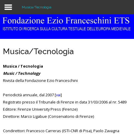
Musica/Tecnologia
Home
Istituzione
Musica/Tecnologia
Biblioteca e Archivio
Musica / Tecnologia
Ricerca
Music / Technology
Rivista della Fondazione Ezio Franceschini
Pubblicazioni
Formazione
Periodicità annuale, dal 2007 [
vai
]
Registrato presso il Tribunale di Firenze in data 31/03/2006 al nr. 5489
Eventi
Editore: Firenze University Press (Firenze)
Direttore: Marco Ligabue (Conservatorio di Firenze)
Condirettori: Francesco Carreras (ISTI-CNR di Pisa), Paolo Zavagna