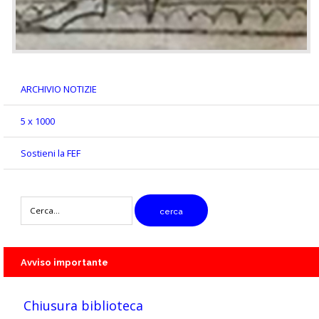
ARCHIVIO NOTIZIE
5 x 1000
Sostieni la FEF
digitare
cerca
il
testo
da
cercare
Avviso
importante
Chiusura biblioteca