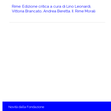
Rime. Edizione critica a cura di Lino Leonardi,
I
Vittoria Brancato, Andrea Beretta. II. Rime Morali
s
e
d
Novità
dalla Fondazione