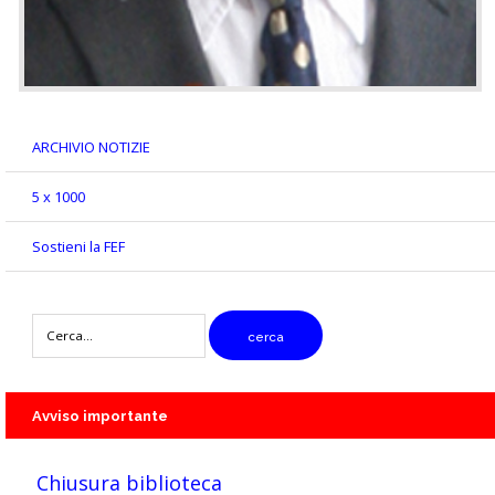
ARCHIVIO NOTIZIE
5 x 1000
Sostieni la FEF
digitare
cerca
il
testo
da
cercare
Avviso
importante
Chiusura biblioteca