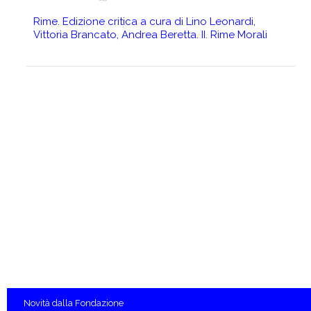
Rime. Edizione critica a cura di Lino Leonardi,
I
Vittoria Brancato, Andrea Beretta. II. Rime Morali
s
e
d
Novità
dalla Fondazione