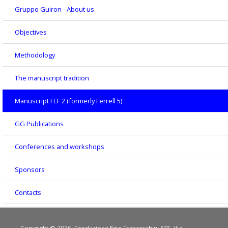
Gruppo Guiron - About us
Objectives
Methodology
The manuscript tradition
Manuscript FEF 2 (formerly Ferrell 5)
GG Publications
Conferences and workshops
Sponsors
Contacts
Copyright © 2026. Fondazione Ezio Franceschini ETS. Via