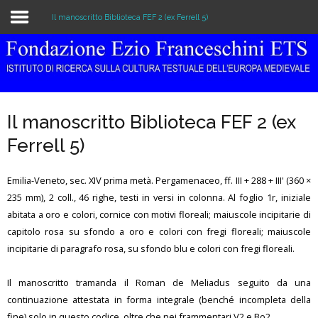
Il manoscritto Biblioteca FEF 2 (ex Ferrell 5)
Home
The Institution
Il manoscritto Biblioteca FEF 2 (ex
Library & Archive
Ferrell 5)
Research
Emilia-Veneto, sec. XIV prima metà. Pergamenaceo, ff. III + 288 + III' (360 ×
Publications
235 mm), 2 coll., 46 righe, testi in versi in colonna. Al foglio 1r, iniziale
abitata a oro e colori, cornice con motivi floreali; maiuscole incipitarie di
Education
capitolo rosa su sfondo a oro e colori con fregi floreali; maiuscole
incipitarie di paragrafo rosa, su sfondo blu e colori con fregi floreali.
Events
Il manoscritto tramanda il Roman de Meliadus seguito da una
continuazione attestata in forma integrale (benché incompleta della
fine) solo in questo codice, oltre che nei frammentari V2 e Bo2.