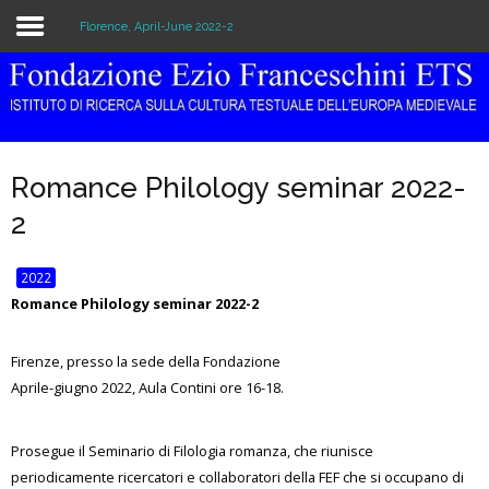
Florence, April-June 2022-2
Home
The Institution
Romance Philology seminar 2022-
Library & Archive
2
Research
2022
Publications
Romance Philology seminar 2022-2
Education
Firenze, presso la sede della Fondazione
Aprile-giugno 2022, Aula Contini ore 16-18.
Events
Prosegue il Seminario di Filologia romanza, che riunisce
periodicamente ricercatori e collaboratori della FEF che si occupano di