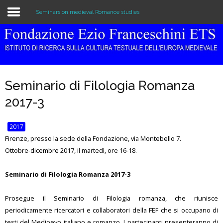
Seminars on medieval Romance studies
Home
The Institution
Seminario di Filologia Romanza
Library & Archive
2017-3
Research
2017
Publications
Firenze, presso la sede della Fondazione, via Montebello 7.
Ottobre-dicembre 2017, il martedì, ore 16-18.
Education
Seminario di Filologia Romanza 2017-3
Events
Prosegue il Seminario di Filologia romanza, che riunisce
periodicamente ricercatori e collaboratori della FEF che si occupano di
testi del Medioevo italiano e romanzo. I partecipanti presenteranno di