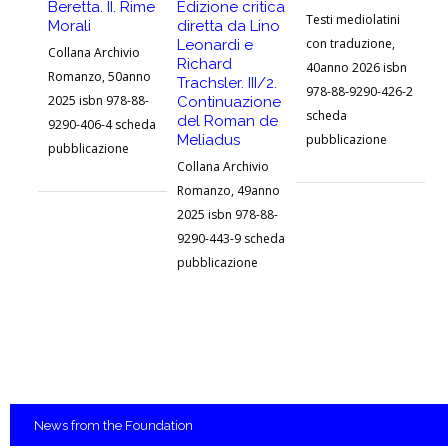
Ar
Beretta. II. Rime
Edizione critica
Testi mediolatini
20
Morali
diretta da Lino
con traduzione,
Leonardi e
92
Collana Archivio
Richard
40anno 2026 isbn
pu
Romanzo, 50anno
Trachsler. III/2.
978-88-9290-426-2
2025 isbn 978-88-
Continuazione
scheda
del Roman de
9290-406-4 scheda
Meliadus
pubblicazione
pubblicazione
Collana Archivio
Romanzo, 49anno
2025 isbn 978-88-
9290-443-9 scheda
pubblicazione
News
from the Foundation