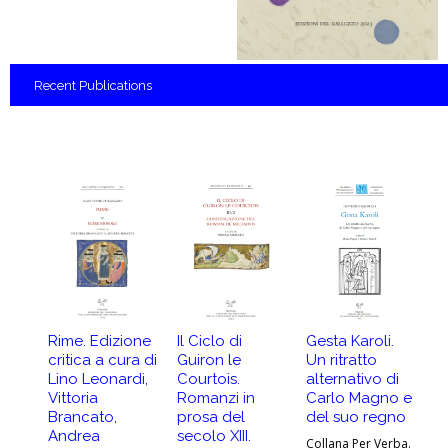
Recent
Publications
Rime. Edizione
Il Ciclo di
Gesta Karoli.
At
critica a cura di
Guiron le
Un ritratto
G
Lino Leonardi,
Courtois.
alternativo di
A
Vittoria
Romanzi in
Carlo Magno e
-
Brancato,
prosa del
del suo regno
Co
Andrea
secolo XIII.
Collana Per Verba.